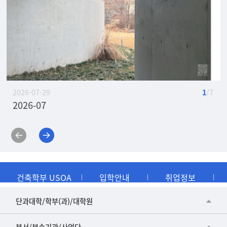
2026-07-29
1
/ 7
2026-07
2026-04
2026-01
2025-10
2025-07
2025-04
2025-1
건축학부 USOA
입학안내
취업정보
■인문대학
단과대학/학부(과)/대학원
▷국어국문학부
공동기기센터
부서/부속기관/사업단