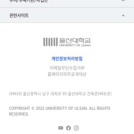
▷영어영문학과
공학교육혁신센터
건강가정지원센터
관련사이트
▷일본어·일본학과
과학영재교육원
교수협의회
▷중국어·중국학과
교무처교직팀
구내(경남)은행
▷프랑스어·프랑스학과
국어문화원
노동조합
▷스페인·중남미학과
국제교류처
생명윤리위원회
개인정보처리방침
▷역사·문화학과
기초과학연구소
이메일무단수집거부
온라인 기술거래 플랫폼
▷철학·상담학과
홈페이지의무공개대상
물리BK 미래혁신응집물질물리인재교육연구단
울산대신문
■사회과학대학
메이커스페이스
울산대학교 총동문회
(44610) 울산광역시 남구 대학로 93 울산대학교 건축관(44호관)
▷사회과학부
미래기술혁신융합형인재양성센터
울산대학교병원
ㆍ경제학전공
COPYRIGHT © 2022 UNIVERSITY OF ULSAN. ALL RIGHTS
반구대암각화유적보존연구소
RESERVED.
캠퍼스안전관리
ㆍ행정학전공
보육교사교육원
UCLASS
ㆍ국제관계학전공
산학연협력선도대학육성사업(LINC3.0)사업단