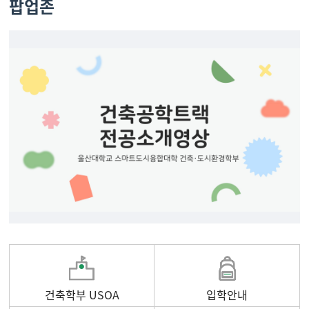
팝업존
건축학부 USOA
입학안내